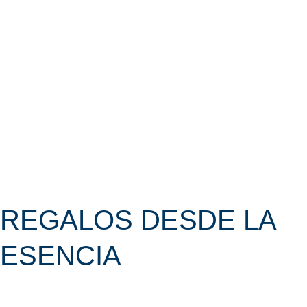
DESDE
LA
ESENCIA
REGALOS DESDE LA
ESENCIA