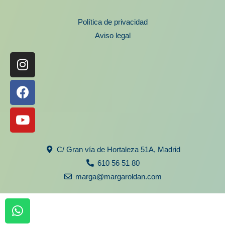
Política de privacidad
Aviso legal
Instagram
Facebook
Youtube
C/ Gran vía de Hortaleza 51A, Madrid
610 56 51 80
marga@margaroldan.com
W
h