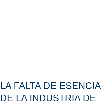
LA
FALTA
DE
ESENCIA
DE
LA
INDUSTRIA
DE
LAS
FLORES
LA FALTA DE ESENCIA
DE LA INDUSTRIA DE