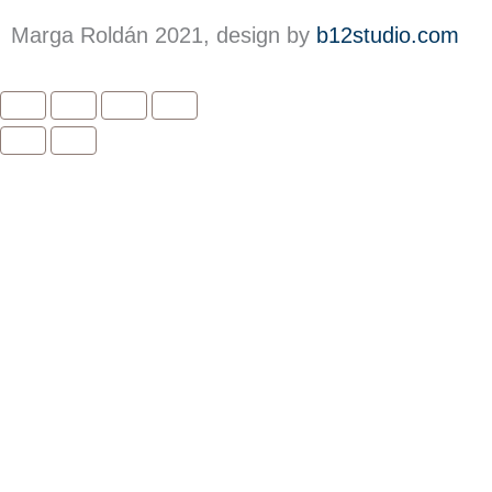
a
t
Marga Roldán 2021, design by
b12studio.com
s
a
p
p