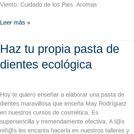
Viento. Cuidado de los Pies. Aromas
Leer más »
Haz
Haz tu propia pasta de
tu
dientes ecológica
propia
pasta
de
dientes
Hoy te quiero enseñar a elaborar una pasta de
ecológica
dientes maravillosa que enseña May Rodríguez
en nuestros cursos de cosmética. Es
supersencilla y tremendamente efectiva. A l@s
niñ@s les encanta hacerla en nuestros talleres y