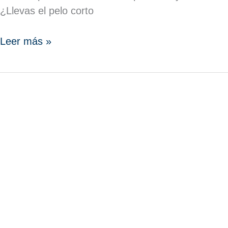
¿Llevas el pelo corto
Leer más »
LOS
BÁSICOS
DE
LA
COCINA
SALUDABLE
PARA
EL
2020