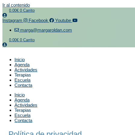
Ir al contenido
0.00
€
0
Carrito
Instagram
Facebook
Youtube
marga@margaroldan.com
0.00
€
0
Carrito
Inicio
Agenda
Actividades
Terapias
Escuela
Contacta
Inicio
Agenda
Actividades
Terapias
Escuela
Contacta
Política de privacidad