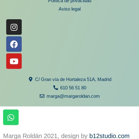
Política de privacidad
Aviso legal
Instagram
Facebook
Youtube
C/ Gran vía de Hortaleza 51A, Madrid
610 56 51 80
marga@margaroldan.com
W
h
a
t
Marga Roldán 2021, design by
b12studio.com