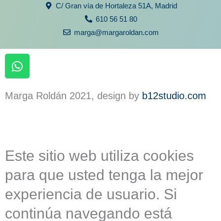
C/ Gran vía de Hortaleza 51A, Madrid
610 56 51 80
marga@margaroldan.com
W
h
a
t
Marga Roldán 2021, design by
b12studio.com
s
a
p
p
Este sitio web utiliza cookies
para que usted tenga la mejor
experiencia de usuario. Si
continúa navegando está