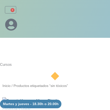
Ir
al
0
Carrito
contenido
Cursos
Inicio
/ Productos etiquetados “sin tóxicos”
Rango
Este
de
Martes y jueves - 18.30h o 20.00h
producto
precios:
Presencial y Online