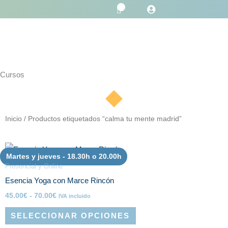
Ir
0
Carrito
al
contenido
Cursos
Inicio
/ Productos etiquetados “calma tu mente madrid”
Rango
Este
de
Martes y jueves - 18.30h o 20.00h
producto
precios:
Presencial y Online
desde
tiene
Esencia Yoga con Marce Rincón
45.00€
hasta
múltiples
45.00
€
-
70.00
€
IVA incluido
70.00€
variantes.
SELECCIONAR OPCIONES
Las