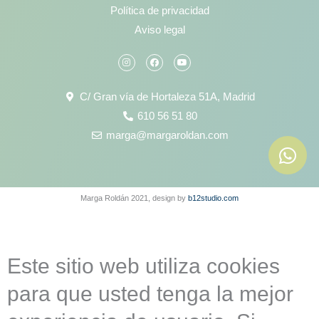
Política de privacidad
Aviso legal
Instagram
Facebook
Youtube
C/ Gran vía de Hortaleza 51A, Madrid
610 56 51 80
marga@margaroldan.com
W
h
a
t
Marga Roldán 2021, design by
b12studio.com
s
a
p
Este sitio web utiliza cookies
p
para que usted tenga la mejor