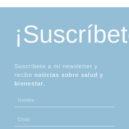
opciones
se
pueden
¡Suscríbet
elegir
en
la
página
de
producto
Suscríbete a mi newsletter y
recibe
noticias sobre salud y
bienestar.
Nombre
Email